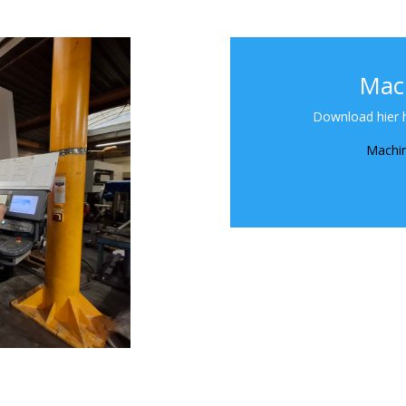
Mac
Download hier h
Machin