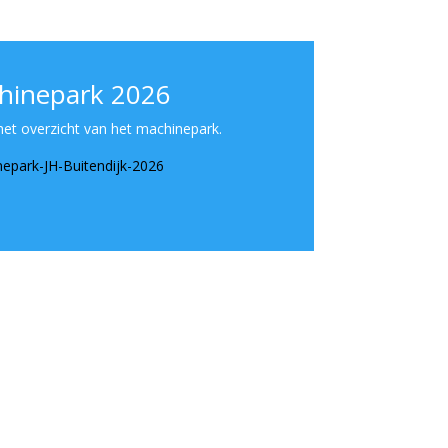
hinepark 2026
et overzicht van het machinepark.
epark-JH-Buitendijk-2026