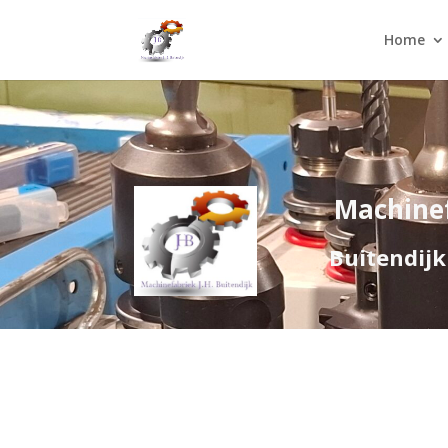
Home
Machinef
Buitendijk ma