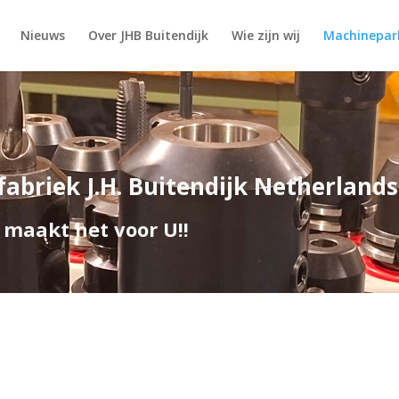
Nieuws
Over JHB Buitendijk
Wie zijn wij
Machinepar
abriek J.H. Buitendijk Netherlands
akt het voor U!!