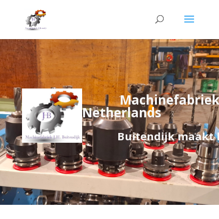
Machinefabriek 
Netherlands
Buitendijk maakt het